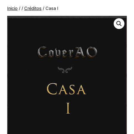
Inicio
/
/
Créditos
/
Casa I